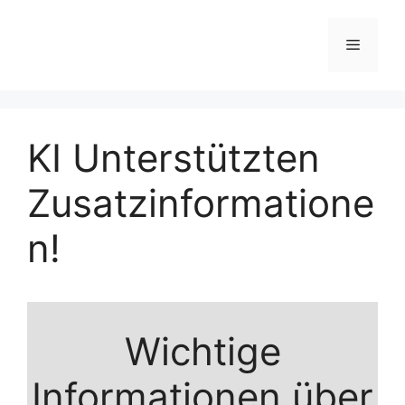
Zum
Inhalt
Menü
springen
KI Unterstützten
Zusatzinformatione
n!
Wichtige
Informationen über