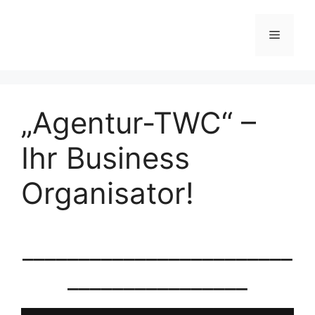
Zum
Inhalt
Menü
springen
„Agentur-TWC“ –
Ihr Business
Organisator!
________________________
________________